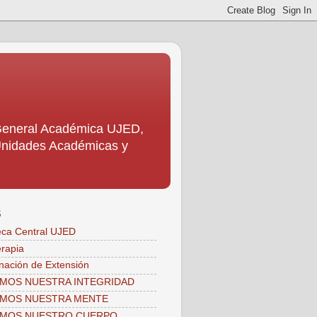
 General Académica UJED,
s Unidades Académicas y
S
teca Central UJED
erapia
nación de Extensión
MOS NUESTRA INTEGRIDAD
AMOS NUESTRA MENTE
AMOS NUESTRO CUERPO