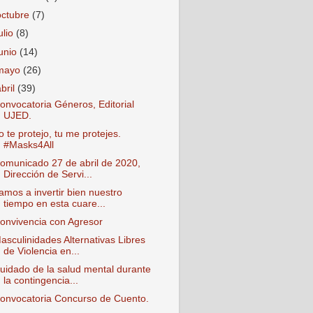
octubre
(7)
ulio
(8)
junio
(14)
mayo
(26)
abril
(39)
onvocatoria Géneros, Editorial
UJED.
o te protejo, tu me protejes.
#Masks4All
omunicado 27 de abril de 2020,
Dirección de Servi...
amos a invertir bien nuestro
tiempo en esta cuare...
onvivencia con Agresor
asculinidades Alternativas Libres
de Violencia en...
uidado de la salud mental durante
la contingencia...
onvocatoria Concurso de Cuento.