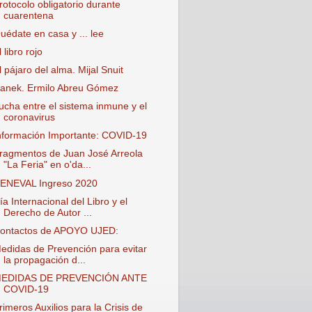
rotocolo obligatorio durante
cuarentena
uédate en casa y ... lee
l libro rojo
l pájaro del alma. Mijal Snuit
anek. Ermilo Abreu Gómez
ucha entre el sistema inmune y el
coronavirus
nformación Importante: COVID-19
ragmentos de Juan José Arreola
"La Feria" en o'da...
ENEVAL Ingreso 2020
ía Internacional del Libro y el
Derecho de Autor ...
ontactos de APOYO UJED:
edidas de Prevención para evitar
la propagación d...
EDIDAS DE PREVENCIÓN ANTE
COVID-19
rimeros Auxilios para la Crisis de