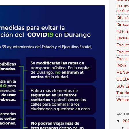
Día Int
de Aut
Difusi
Direcc
Editor
Escuel
Facult
Facult
Facult
IMSS
MENSA
QUEDA
SUV Si
Tutorí
Webin
ARCHI
▼
20
►