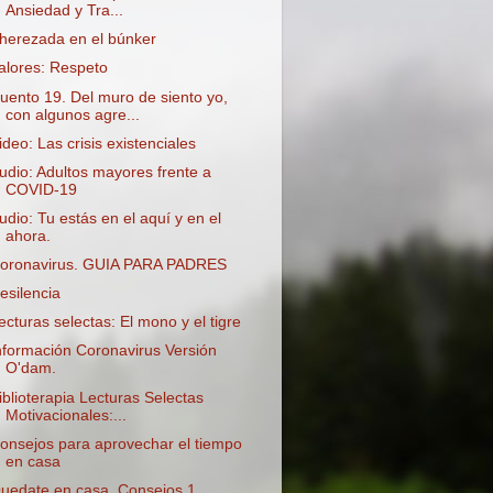
Ansiedad y Tra...
herezada en el búnker
alores: Respeto
uento 19. Del muro de siento yo,
con algunos agre...
ideo: Las crisis existenciales
udio: Adultos mayores frente a
COVID-19
udio: Tu estás en el aquí y en el
ahora.
oronavirus. GUIA PARA PADRES
esilencia
ecturas selectas: El mono y el tigre
nformación Coronavirus Versión
O'dam.
iblioterapia Lecturas Selectas
Motivacionales:...
onsejos para aprovechar el tiempo
en casa
uedate en casa. Consejos 1