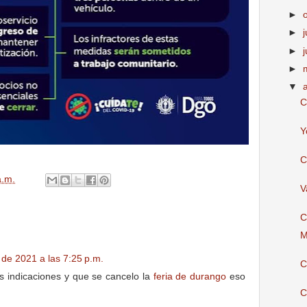
►
►
j
►
►
▼
C
Y
C
a.m.
V
C
M
de 2021 a las 7:25 p.m.
C
s indicaciones y que se cancelo la
feria de durango
eso
C