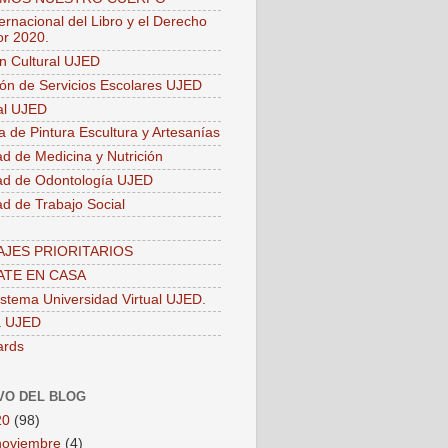
ernacional del Libro y el Derecho
or 2020.
ón Cultural UJED
ión de Servicios Escolares UJED
ial UJED
a de Pintura Escultura y Artesanías
ad de Medicina y Nutrición
ad de Odontología UJED
ad de Trabajo Social
JES PRIORITARIOS
TE EN CASA
stema Universidad Virtual UJED.
a UJED
ards
VO DEL BLOG
20
(98)
noviembre
(4)