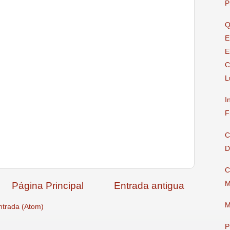
P
Q
E
E
C
L
I
F
C
D
C
M
Página Principal
Entrada antigua
M
ntrada (Atom)
P