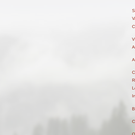
S
V
C
V
A
A
C
R
L
I
B
C
Q