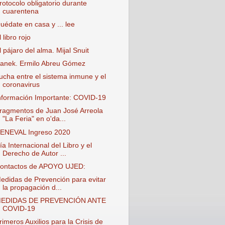
rotocolo obligatorio durante
cuarentena
uédate en casa y ... lee
l libro rojo
l pájaro del alma. Mijal Snuit
anek. Ermilo Abreu Gómez
ucha entre el sistema inmune y el
coronavirus
nformación Importante: COVID-19
ragmentos de Juan José Arreola
"La Feria" en o'da...
ENEVAL Ingreso 2020
ía Internacional del Libro y el
Derecho de Autor ...
ontactos de APOYO UJED:
edidas de Prevención para evitar
la propagación d...
EDIDAS DE PREVENCIÓN ANTE
COVID-19
rimeros Auxilios para la Crisis de