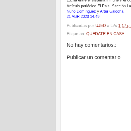
Lucha entre el sistema inmune y el c
Artículo periódico El Pais. Sección La
Nuño Domínguez
y
Artur Galocha
21 ABR 2020 14:49
Publicadas por
UJED
a la/s
1:17 p
Etiquetas:
QUEDATE EN CASA
No hay comentarios.:
Publicar un comentario