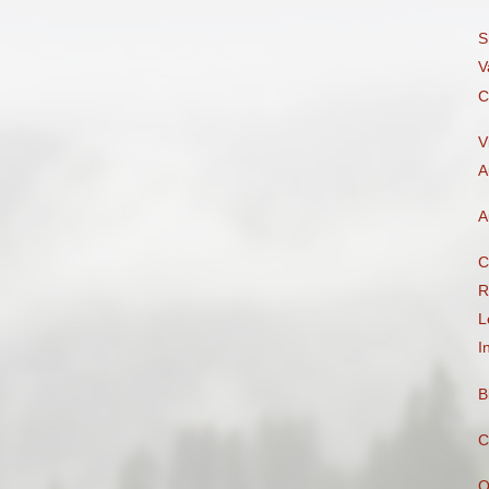
S
V
C
V
A
A
C
R
L
I
B
C
Q