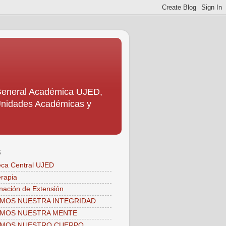
 General Académica UJED,
s Unidades Académicas y
S
teca Central UJED
erapia
nación de Extensión
MOS NUESTRA INTEGRIDAD
AMOS NUESTRA MENTE
AMOS NUESTRO CUERPO