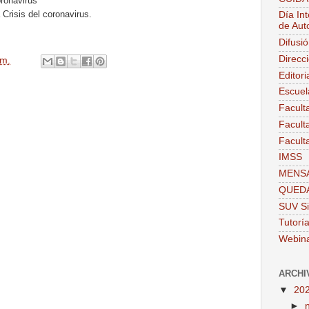
oronavirus
 Crisis del coronavirus.
Día Int
de Aut
Difusi
Direcc
.m.
Editor
Escuel
Facult
Facult
Facult
IMSS
MENSA
QUEDA
SUV Si
Tutorí
Webin
ARCHI
▼
20
►