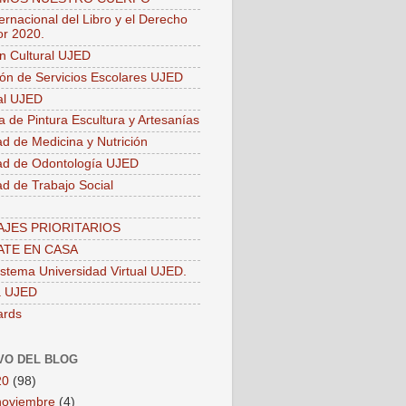
ernacional del Libro y el Derecho
or 2020.
ón Cultural UJED
ión de Servicios Escolares UJED
ial UJED
a de Pintura Escultura y Artesanías
ad de Medicina y Nutrición
ad de Odontología UJED
ad de Trabajo Social
JES PRIORITARIOS
TE EN CASA
stema Universidad Virtual UJED.
a UJED
ards
VO DEL BLOG
20
(98)
noviembre
(4)