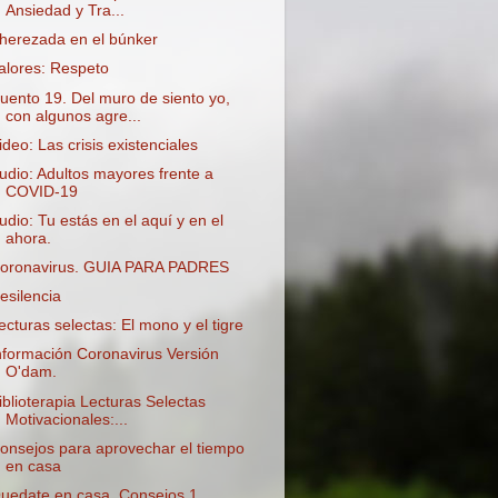
Ansiedad y Tra...
herezada en el búnker
alores: Respeto
uento 19. Del muro de siento yo,
con algunos agre...
ideo: Las crisis existenciales
udio: Adultos mayores frente a
COVID-19
udio: Tu estás en el aquí y en el
ahora.
oronavirus. GUIA PARA PADRES
esilencia
ecturas selectas: El mono y el tigre
nformación Coronavirus Versión
O'dam.
iblioterapia Lecturas Selectas
Motivacionales:...
onsejos para aprovechar el tiempo
en casa
uedate en casa. Consejos 1