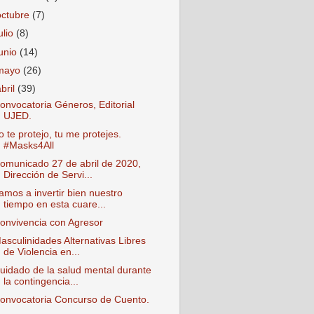
octubre
(7)
ulio
(8)
junio
(14)
mayo
(26)
abril
(39)
onvocatoria Géneros, Editorial
UJED.
o te protejo, tu me protejes.
#Masks4All
omunicado 27 de abril de 2020,
Dirección de Servi...
amos a invertir bien nuestro
tiempo en esta cuare...
onvivencia con Agresor
asculinidades Alternativas Libres
de Violencia en...
uidado de la salud mental durante
la contingencia...
onvocatoria Concurso de Cuento.