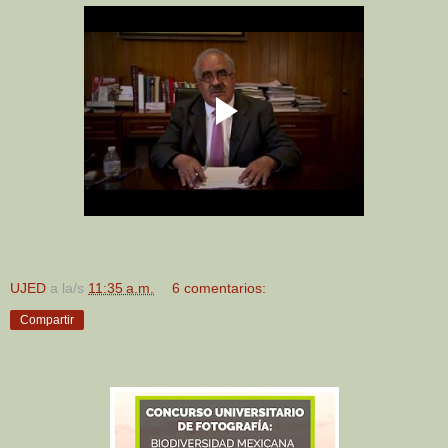
UJED
a la/s
11:35 a.m.
6 comentarios:
Compartir