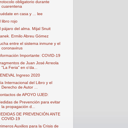
rotocolo obligatorio durante
cuarentena
uédate en casa y ... lee
l libro rojo
l pájaro del alma. Mijal Snuit
anek. Ermilo Abreu Gómez
ucha entre el sistema inmune y el
coronavirus
nformación Importante: COVID-19
ragmentos de Juan José Arreola
"La Feria" en o'da...
ENEVAL Ingreso 2020
ía Internacional del Libro y el
Derecho de Autor ...
ontactos de APOYO UJED:
edidas de Prevención para evitar
la propagación d...
EDIDAS DE PREVENCIÓN ANTE
COVID-19
rimeros Auxilios para la Crisis de