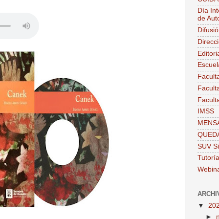
Día Int
de Aut
Difusi
Direcc
Editor
Escuel
Facult
Facult
Facult
IMSS
MENSA
QUEDA
SUV Si
Tutorí
Webin
ARCHI
▼
20
►