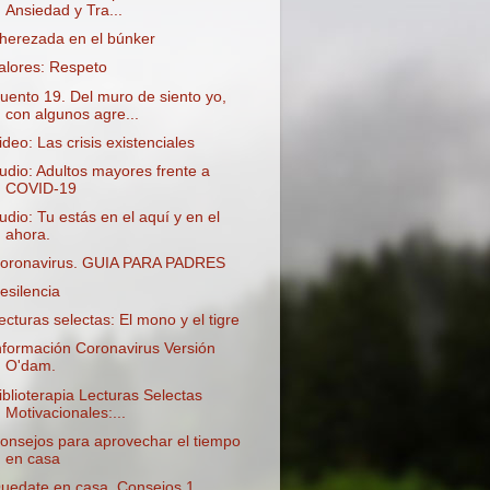
Ansiedad y Tra...
herezada en el búnker
alores: Respeto
uento 19. Del muro de siento yo,
con algunos agre...
ideo: Las crisis existenciales
udio: Adultos mayores frente a
COVID-19
udio: Tu estás en el aquí y en el
ahora.
oronavirus. GUIA PARA PADRES
esilencia
ecturas selectas: El mono y el tigre
nformación Coronavirus Versión
O'dam.
iblioterapia Lecturas Selectas
Motivacionales:...
onsejos para aprovechar el tiempo
en casa
uedate en casa. Consejos 1