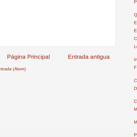
P
Q
E
E
C
L
Página Principal
Entrada antigua
I
F
ntrada (Atom)
C
D
C
M
M
P