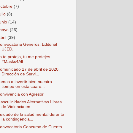
octubre
(7)
ulio
(8)
junio
(14)
mayo
(26)
abril
(39)
onvocatoria Géneros, Editorial
UJED.
o te protejo, tu me protejes.
#Masks4All
omunicado 27 de abril de 2020,
Dirección de Servi...
amos a invertir bien nuestro
tiempo en esta cuare...
onvivencia con Agresor
asculinidades Alternativas Libres
de Violencia en...
uidado de la salud mental durante
la contingencia...
onvocatoria Concurso de Cuento.