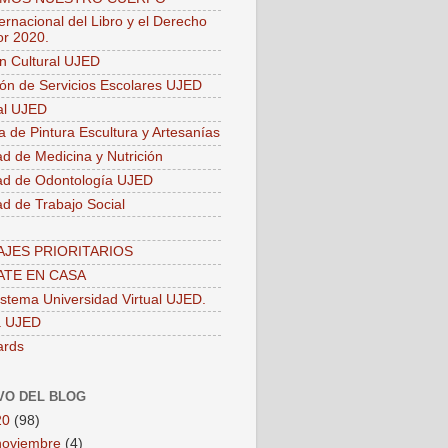
ernacional del Libro y el Derecho
or 2020.
ón Cultural UJED
ión de Servicios Escolares UJED
ial UJED
a de Pintura Escultura y Artesanías
ad de Medicina y Nutrición
ad de Odontología UJED
ad de Trabajo Social
JES PRIORITARIOS
TE EN CASA
stema Universidad Virtual UJED.
a UJED
ards
VO DEL BLOG
20
(98)
noviembre
(4)