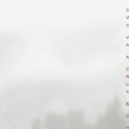
S
V
C
V
A
A
C
R
L
I
B
C
Q