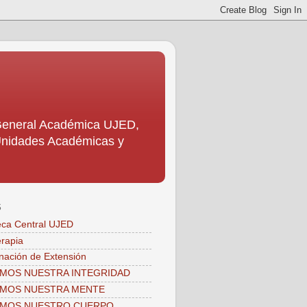
 General Académica UJED,
s Unidades Académicas y
S
teca Central UJED
erapia
nación de Extensión
MOS NUESTRA INTEGRIDAD
AMOS NUESTRA MENTE
AMOS NUESTRO CUERPO