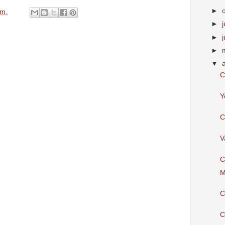
►
.m.
►
j
►
►
▼
C
Y
C
V
C
M
C
C