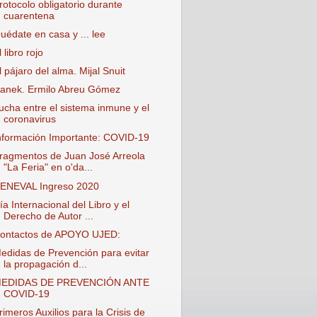
rotocolo obligatorio durante
cuarentena
uédate en casa y ... lee
l libro rojo
l pájaro del alma. Mijal Snuit
anek. Ermilo Abreu Gómez
ucha entre el sistema inmune y el
coronavirus
nformación Importante: COVID-19
ragmentos de Juan José Arreola
"La Feria" en o'da...
ENEVAL Ingreso 2020
ía Internacional del Libro y el
Derecho de Autor ...
ontactos de APOYO UJED:
edidas de Prevención para evitar
la propagación d...
EDIDAS DE PREVENCIÓN ANTE
COVID-19
rimeros Auxilios para la Crisis de