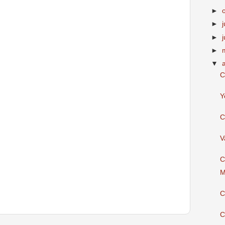
►
►
j
►
►
▼
C
Y
C
V
C
M
C
C