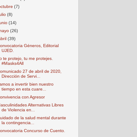
octubre
(7)
ulio
(8)
junio
(14)
mayo
(26)
abril
(39)
onvocatoria Géneros, Editorial
UJED.
o te protejo, tu me protejes.
#Masks4All
omunicado 27 de abril de 2020,
Dirección de Servi...
amos a invertir bien nuestro
tiempo en esta cuare...
onvivencia con Agresor
asculinidades Alternativas Libres
de Violencia en...
uidado de la salud mental durante
la contingencia...
onvocatoria Concurso de Cuento.