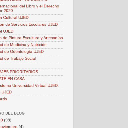
ernacional del Libro y el Derecho
or 2020.
ón Cultural UJED
ión de Servicios Escolares UJED
ial UJED
a de Pintura Escultura y Artesanías
ad de Medicina y Nutrición
ad de Odontología UJED
ad de Trabajo Social
JES PRIORITARIOS
TE EN CASA
stema Universidad Virtual UJED.
a UJED
ards
VO DEL BLOG
20
(98)
noviembre
(4)