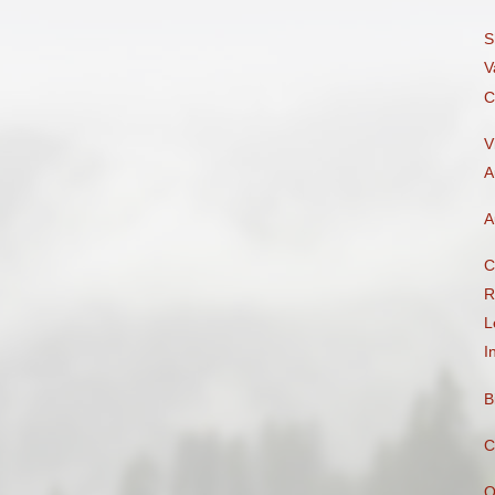
S
V
C
V
A
A
C
R
L
I
B
C
Q