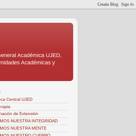
 General Académica UJED,
s Unidades Académicas y
S
teca Central UJED
erapia
nación de Extensión
MOS NUESTRA INTEGRIDAD
AMOS NUESTRA MENTE
AMOS NUESTRO CUERPO