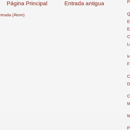
P
Página Principal
Entrada antigua
Q
ntrada (Atom)
E
E
C
L
I
F
C
D
C
M
M
P