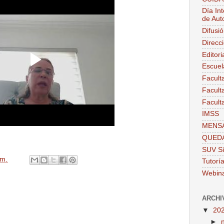
Día Int
de Aut
Difusi
Direcc
Editor
Escuel
Facult
Facult
Facult
IMSS
MENSA
QUEDA
SUV Si
.m.
Tutorí
Webin
ARCHI
▼
20
►