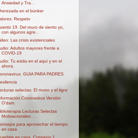
Ansiedad y Tra...
herezada en el búnker
alores: Respeto
uento 19. Del muro de siento yo,
con algunos agre...
ideo: Las crisis existenciales
udio: Adultos mayores frente a
COVID-19
udio: Tu estás en el aquí y en el
ahora.
oronavirus. GUIA PARA PADRES
esilencia
ecturas selectas: El mono y el tigre
nformación Coronavirus Versión
O'dam.
iblioterapia Lecturas Selectas
Motivacionales:...
onsejos para aprovechar el tiempo
en casa
uedate en casa. Consejos 1