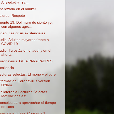
Ansiedad y Tra...
herezada en el búnker
alores: Respeto
uento 19. Del muro de siento yo,
con algunos agre...
ideo: Las crisis existenciales
udio: Adultos mayores frente a
COVID-19
udio: Tu estás en el aquí y en el
ahora.
oronavirus. GUIA PARA PADRES
esilencia
ecturas selectas: El mono y el tigre
nformación Coronavirus Versión
O'dam.
iblioterapia Lecturas Selectas
Motivacionales:...
onsejos para aprovechar el tiempo
en casa
uedate en casa. Consejos 1