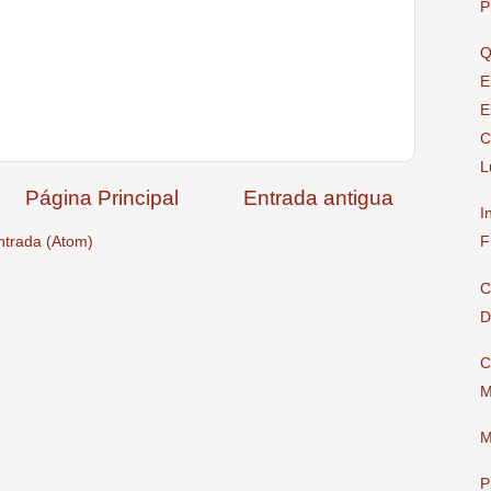
P
Q
E
E
C
L
Página Principal
Entrada antigua
I
F
ntrada (Atom)
C
D
C
M
M
P