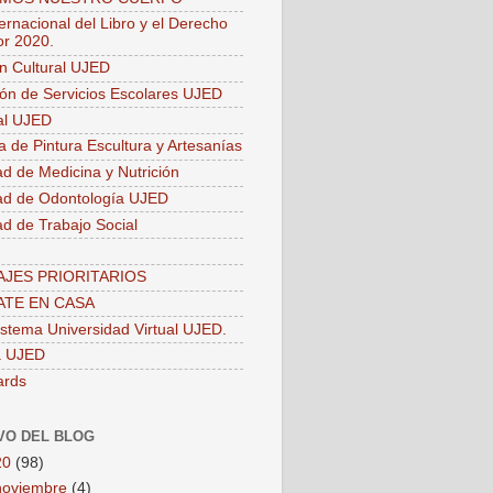
ernacional del Libro y el Derecho
or 2020.
ón Cultural UJED
ión de Servicios Escolares UJED
ial UJED
a de Pintura Escultura y Artesanías
ad de Medicina y Nutrición
ad de Odontología UJED
ad de Trabajo Social
JES PRIORITARIOS
TE EN CASA
stema Universidad Virtual UJED.
a UJED
ards
VO DEL BLOG
20
(98)
noviembre
(4)