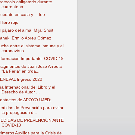
rotocolo obligatorio durante
cuarentena
uédate en casa y ... lee
l libro rojo
l pájaro del alma. Mijal Snuit
anek. Ermilo Abreu Gómez
ucha entre el sistema inmune y el
coronavirus
nformación Importante: COVID-19
ragmentos de Juan José Arreola
"La Feria" en o'da...
ENEVAL Ingreso 2020
ía Internacional del Libro y el
Derecho de Autor ...
ontactos de APOYO UJED:
edidas de Prevención para evitar
la propagación d...
EDIDAS DE PREVENCIÓN ANTE
COVID-19
rimeros Auxilios para la Crisis de