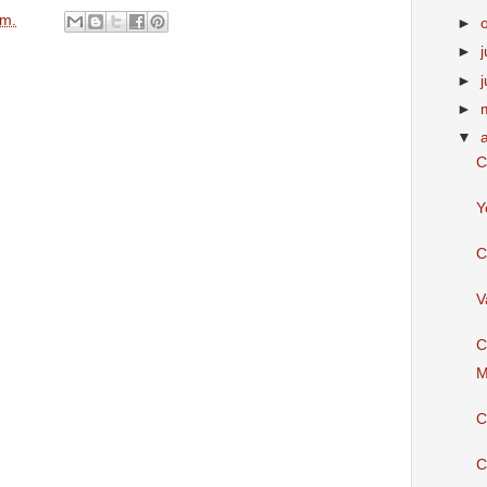
.m.
►
►
j
►
►
▼
C
Y
C
V
C
M
C
C