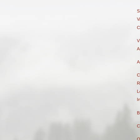
S
V
C
V
A
A
C
R
L
I
B
C
Q