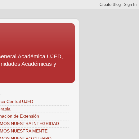
 General Académica UJED,
s Unidades Académicas y
S
teca Central UJED
erapia
nación de Extensión
MOS NUESTRA INTEGRIDAD
AMOS NUESTRA MENTE
AMOS NUESTRO CUERPO