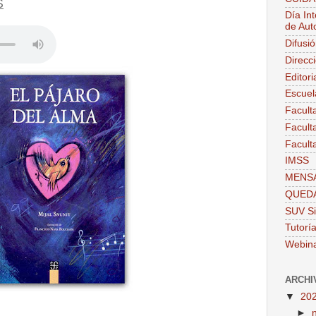
S
Día Int
de Aut
Difusi
Direcc
Editor
Escuel
Facult
Facult
Facult
IMSS
MENSA
QUEDA
SUV Si
Tutorí
Webin
ARCHI
▼
20
►