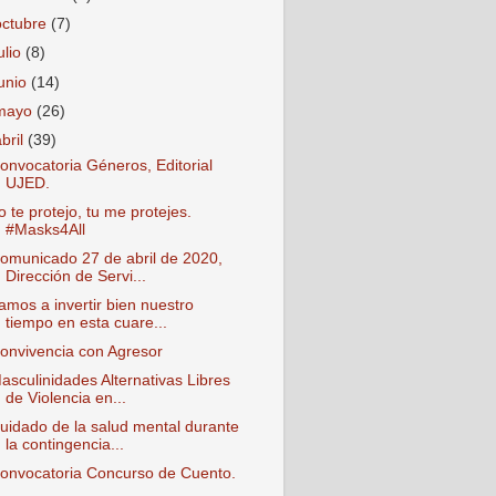
octubre
(7)
ulio
(8)
junio
(14)
mayo
(26)
abril
(39)
onvocatoria Géneros, Editorial
UJED.
o te protejo, tu me protejes.
#Masks4All
omunicado 27 de abril de 2020,
Dirección de Servi...
amos a invertir bien nuestro
tiempo en esta cuare...
onvivencia con Agresor
asculinidades Alternativas Libres
de Violencia en...
uidado de la salud mental durante
la contingencia...
onvocatoria Concurso de Cuento.