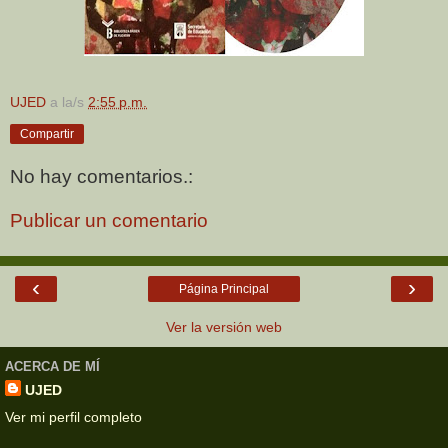
UJED
a la/s
2:55 p.m.
Compartir
No hay comentarios.:
Publicar un comentario
‹
›
Página Principal
Ver la versión web
ACERCA DE MÍ
UJED
Ver mi perfil completo