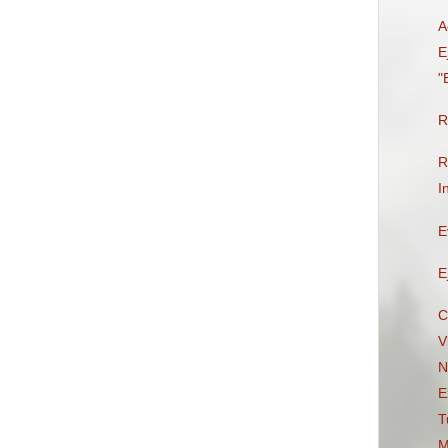
A
E
"
R
R
I
E
E
C
V
N
E
T
M