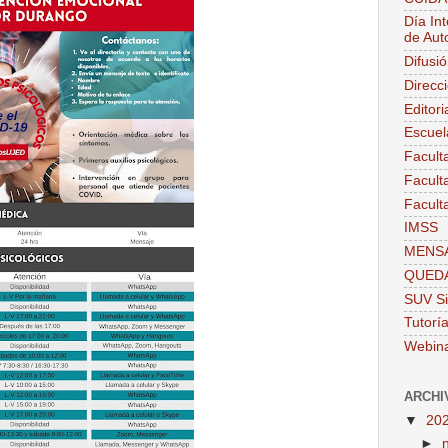
Día Int
de Aut
Difusi
Direcc
Editor
Escuel
Facult
Facult
Facult
IMSS
MENSA
QUEDA
SUV Si
Tutorí
Webin
ARCHI
▼
20
►