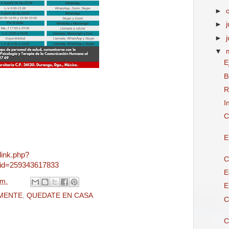
►
►
j
►
▼
E
B
R
I
C
E
link.php?
C
&id=259343617833
E
.m.
E
MENTE
,
QUEDATE EN CASA
C
C