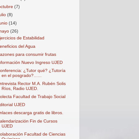
octubre
(7)
ulio
(8)
junio
(14)
mayo
(26)
jercicios de Estabilidad
eneficios del Agua
azones para consumir frutas
nformación Nuevo Ingreso UJED
onferencia: ¿Tutor qué? ¿Tutoría
en el posgrado?…...
ntrevista Rector M.A. Rubén Solis
Ríos, Radio UJED.
olecta Facultad de Trabajo Social
ditorial UJED
nlaces descarga gratis de libros.
alendarización Fin de Cursos
UJED
olaboración Facultad de Ciencias