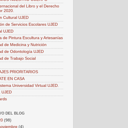
ernacional del Libro y el Derecho
or 2020.
ón Cultural UJED
ión de Servicios Escolares UJED
ial UJED
a de Pintura Escultura y Artesanías
ad de Medicina y Nutrición
ad de Odontología UJED
ad de Trabajo Social
JES PRIORITARIOS
TE EN CASA
stema Universidad Virtual UJED.
a UJED
ards
VO DEL BLOG
20
(98)
noviembre
(4)