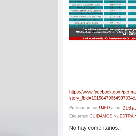
https://www.facebook.com/perma
story_fbid=10158479664937834
Publicadas por
UJED
a la/s
2:04 a
Etiquetas:
CUIDAMOS NUESTRA 
No hay comentarios.: