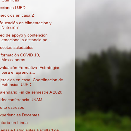
Químicas
cciones UJED
jercicios en casa 2
Educación en Alimentación y
Nutrición"
ed de apoyo y contención
emocional a distancia po...
ecetas saludables
nformación COVID 19,
Mexicaneros
valuación Formativa. Estrategias
para el aprendiz...
jercicios en casa. Coordinación de
Extensión UJED
alendario Fin de semestre A 2020
ideoconferencia UNAM
o te estreses
xperiencias Docentes
utoría en Línea
ensaje Estudiantes Facultad de