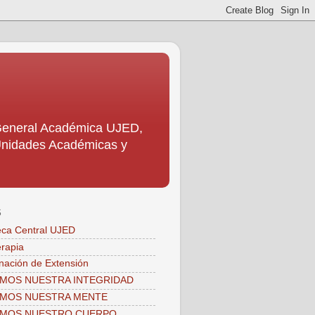
 General Académica UJED,
s Unidades Académicas y
S
teca Central UJED
erapia
nación de Extensión
MOS NUESTRA INTEGRIDAD
AMOS NUESTRA MENTE
AMOS NUESTRO CUERPO