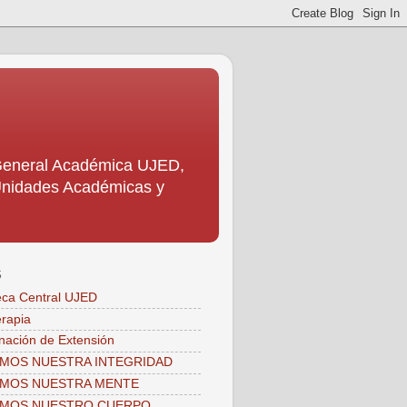
 General Académica UJED,
s Unidades Académicas y
S
teca Central UJED
erapia
nación de Extensión
MOS NUESTRA INTEGRIDAD
AMOS NUESTRA MENTE
AMOS NUESTRO CUERPO