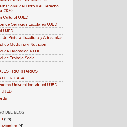
ernacional del Libro y el Derecho
or 2020.
ón Cultural UJED
ión de Servicios Escolares UJED
ial UJED
a de Pintura Escultura y Artesanías
ad de Medicina y Nutrición
ad de Odontología UJED
ad de Trabajo Social
JES PRIORITARIOS
TE EN CASA
stema Universidad Virtual UJED.
a UJED
ards
VO DEL BLOG
20
(98)
noviembre
(4)