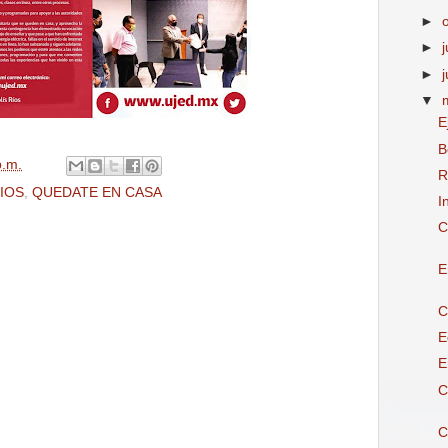
►
►
j
►
▼
E
B
p.m.
R
IOS
,
QUEDATE EN CASA
I
C
E
C
E
E
C
C