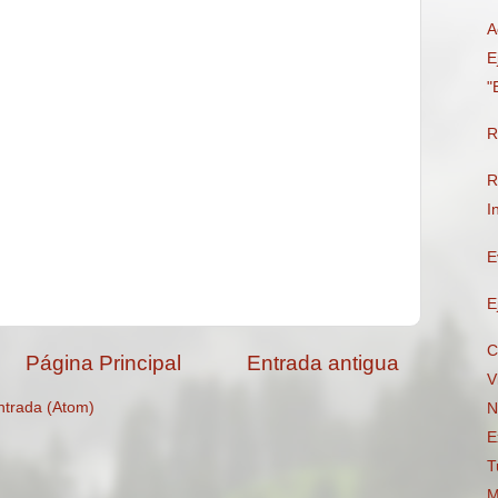
A
E
"
R
R
I
E
E
C
Página Principal
Entrada antigua
V
ntrada (Atom)
N
E
T
M