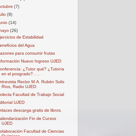
octubre
(7)
ulio
(8)
junio
(14)
mayo
(26)
jercicios de Estabilidad
eneficios del Agua
azones para consumir frutas
nformación Nuevo Ingreso UJED
onferencia: ¿Tutor qué? ¿Tutoría
en el posgrado?…...
ntrevista Rector M.A. Rubén Solis
Ríos, Radio UJED.
olecta Facultad de Trabajo Social
ditorial UJED
nlaces descarga gratis de libros.
alendarización Fin de Cursos
UJED
olaboración Facultad de Ciencias