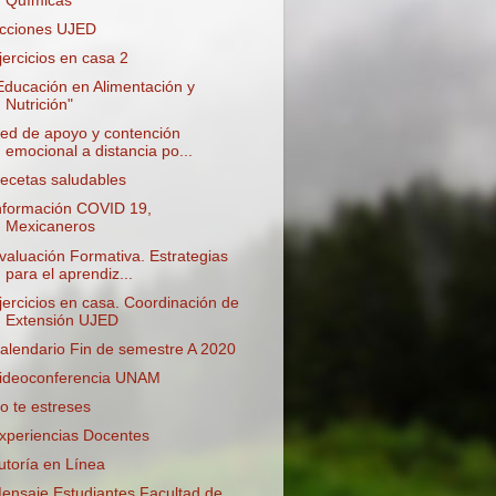
Químicas
cciones UJED
jercicios en casa 2
Educación en Alimentación y
Nutrición"
ed de apoyo y contención
emocional a distancia po...
ecetas saludables
nformación COVID 19,
Mexicaneros
valuación Formativa. Estrategias
para el aprendiz...
jercicios en casa. Coordinación de
Extensión UJED
alendario Fin de semestre A 2020
ideoconferencia UNAM
o te estreses
xperiencias Docentes
utoría en Línea
ensaje Estudiantes Facultad de