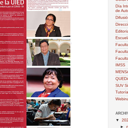
Día Int
de Aut
Difusi
Direcc
Editor
Escuel
Facult
Facult
Facult
IMSS
MENSA
QUEDA
SUV Si
Tutorí
Webin
ARCHI
▼
20
►