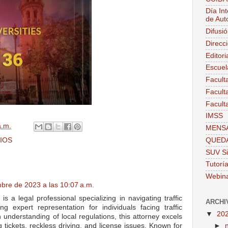
Día Int
de Aut
Difusi
Direcc
Editor
Escuel
Facult
Facult
Facult
IMSS
a.m.
MENSA
QUEDA
IOS
SUV Si
Tutorí
Webin
bre de 2023 a las 10:07 a.m.
is a legal professional specializing in navigating traffic
ARCHI
ng expert representation for individuals facing traffic
▼
20
h understanding of local regulations, this attorney excels
 tickets, reckless driving, and license issues. Known for
►