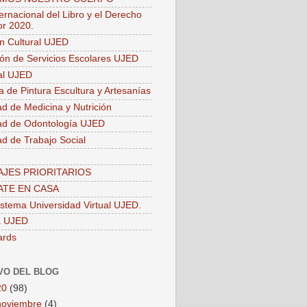
ernacional del Libro y el Derecho
or 2020.
ón Cultural UJED
ión de Servicios Escolares UJED
ial UJED
a de Pintura Escultura y Artesanías
ad de Medicina y Nutrición
ad de Odontología UJED
ad de Trabajo Social
JES PRIORITARIOS
TE EN CASA
stema Universidad Virtual UJED.
a UJED
ards
VO DEL BLOG
20
(98)
noviembre
(4)