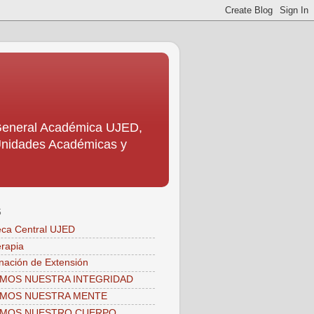
 General Académica UJED,
s Unidades Académicas y
S
teca Central UJED
erapia
nación de Extensión
MOS NUESTRA INTEGRIDAD
AMOS NUESTRA MENTE
AMOS NUESTRO CUERPO