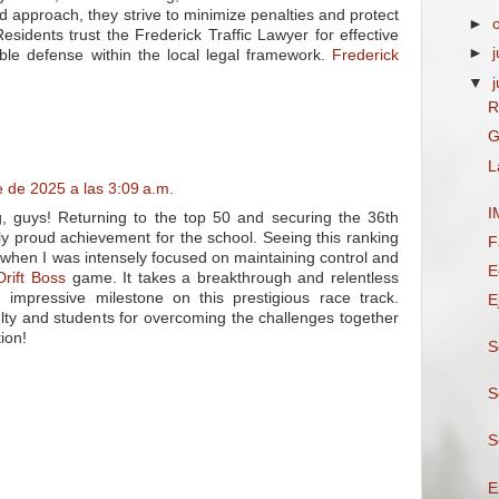
d approach, they strive to minimize penalties and protect
►
 Residents trust the Frederick Traffic Lawyer for effective
►
j
able defense within the local legal framework.
Frederick
▼
R
G
L
 de 2025 a las 3:09 a.m.
I
g, guys! Returning to the top 50 and securing the 36th
uly proud achievement for the school. Seeing this ranking
F
when I was intensely focused on maintaining control and
E
Drift Boss
game. It takes a breakthrough and relentless
 impressive milestone on this prestigious race track.
E
ulty and students for overcoming the challenges together
tion!
S
S
S
E