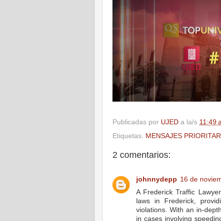
Publicadas por
UJED
a la/s
11:49 
Etiquetas:
MENSAJES PRIORITAR
2 comentarios:
johnnydepp
16 de noviem
A Frederick Traffic Lawyer 
laws in Frederick, providi
violations. With an in-dept
in cases involving speeding