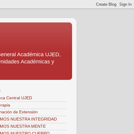
 General Académica UJED,
s Unidades Académicas y
S
teca Central UJED
erapia
nación de Extensión
MOS NUESTRA INTEGRIDAD
AMOS NUESTRA MENTE
AMOS NUESTRO CUERPO