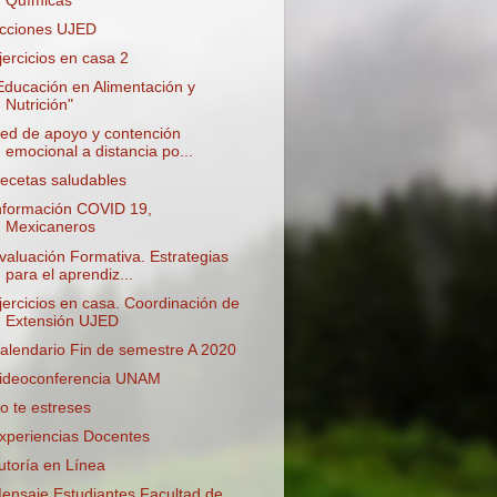
Químicas
cciones UJED
jercicios en casa 2
Educación en Alimentación y
Nutrición"
ed de apoyo y contención
emocional a distancia po...
ecetas saludables
nformación COVID 19,
Mexicaneros
valuación Formativa. Estrategias
para el aprendiz...
jercicios en casa. Coordinación de
Extensión UJED
alendario Fin de semestre A 2020
ideoconferencia UNAM
o te estreses
xperiencias Docentes
utoría en Línea
ensaje Estudiantes Facultad de