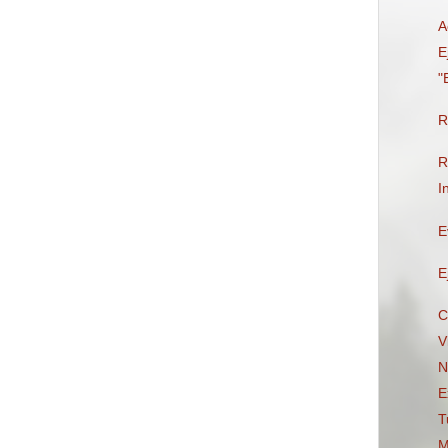
A
E
"
R
R
I
E
E
C
V
N
E
T
M