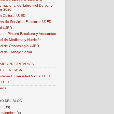
ernacional del Libro y el Derecho
or 2020.
ón Cultural UJED
ión de Servicios Escolares UJED
ial UJED
a de Pintura Escultura y Artesanías
ad de Medicina y Nutrición
ad de Odontología UJED
ad de Trabajo Social
JES PRIORITARIOS
TE EN CASA
stema Universidad Virtual UJED.
a UJED
ards
VO DEL BLOG
20
(98)
noviembre
(4)