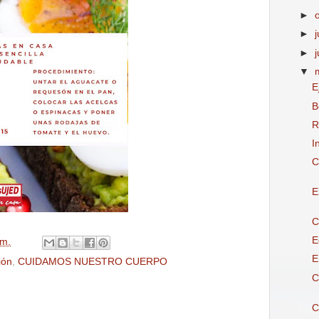
►
►
j
►
▼
E
B
R
I
C
E
C
E
.m.
E
ión
,
CUIDAMOS NUESTRO CUERPO
C
C