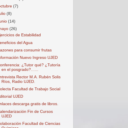
octubre
(7)
ulio
(8)
junio
(14)
mayo
(26)
jercicios de Estabilidad
eneficios del Agua
azones para consumir frutas
nformación Nuevo Ingreso UJED
onferencia: ¿Tutor qué? ¿Tutoría
en el posgrado?…...
ntrevista Rector M.A. Rubén Solis
Ríos, Radio UJED.
olecta Facultad de Trabajo Social
ditorial UJED
nlaces descarga gratis de libros.
alendarización Fin de Cursos
UJED
olaboración Facultad de Ciencias